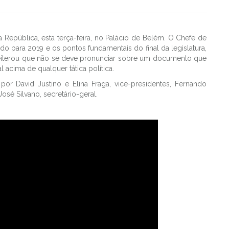
 República, esta terça-feira, no Palácio de Belém. O Chefe de
o para 2019 e os pontos fundamentais do final da legislatura,
reiterou que não se deve pronunciar sobre um documento que
 acima de qualquer tática política.
por David Justino e Elina Fraga, vice-presidentes, Fernando
sé Silvano, secretário-geral.