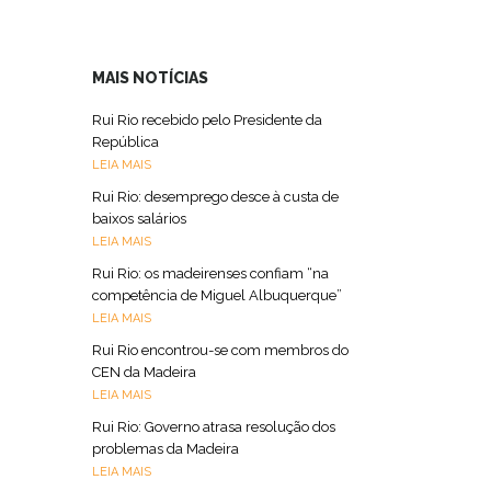
MAIS NOTÍCIAS
Rui Rio recebido pelo Presidente da
República
LEIA MAIS
Rui Rio: desemprego desce à custa de
baixos salários
LEIA MAIS
Rui Rio: os madeirenses confiam “na
competência de Miguel Albuquerque”
LEIA MAIS
Rui Rio encontrou-se com membros do
CEN da Madeira
LEIA MAIS
Rui Rio: Governo atrasa resolução dos
problemas da Madeira
LEIA MAIS