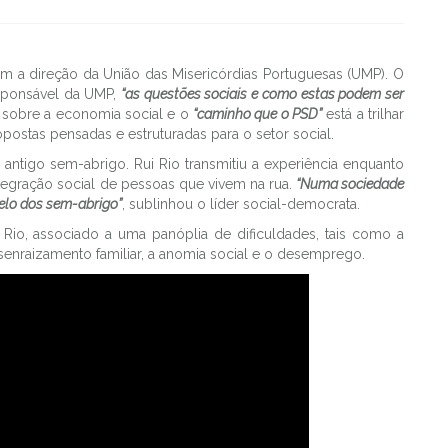
com a direção da União das Misericórdias Portuguesas (UMP). O
sponsável da UMP,
“as questões sociais e como estas podem ser
D sobre a economia social e o
“caminho que o PSD”
está a trilhar
stas pensadas e estruturadas para o setor social.
antigo sem-abrigo. Rui Rio transmitiu a experiência enquanto
tegração social de pessoas que vivem na rua.
“Numa sociedade
elo dos sem-abrigo”
, sublinhou o líder social-democrata.
io, associado a uma panóplia de dificuldades, tais como a
senraizamento familiar, a anomia social e o desemprego.