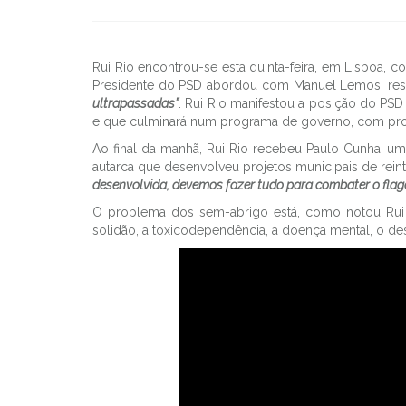
Rui Rio encontrou-se esta quinta-feira, em Lisboa, 
Presidente do PSD abordou com Manuel Lemos, re
ultrapassadas”
. Rui Rio manifestou a posição do PS
e que culminará num programa de governo, com propo
Ao final da manhã, Rui Rio recebeu Paulo Cunha, um 
autarca que desenvolveu projetos municipais de rein
desenvolvida, devemos fazer tudo para combater o flag
O problema dos sem-abrigo está, como notou Rui R
solidão, a toxicodependência, a doença mental, o de