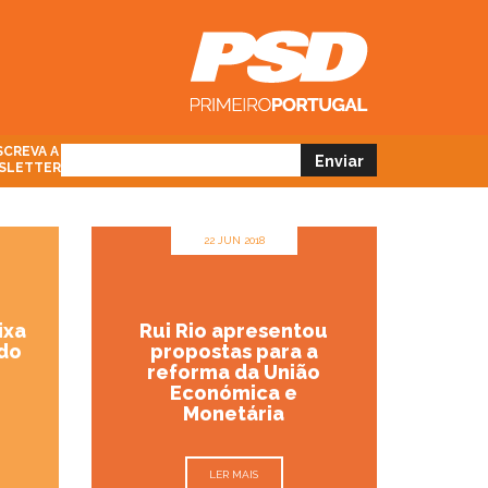
CREVA A
SLETTER
22 JUN 2018
ixa
Rui Rio apresentou
 do
propostas para a
reforma da União
Económica e
Monetária
LER MAIS