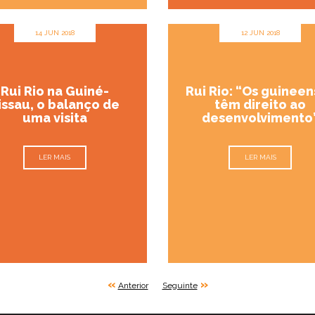
14 JUN 2018
12 JUN 2018
Rui Rio na Guiné-
Rui Rio: “Os guinee
issau, o balanço de
têm direito ao
uma visita
desenvolvimento
LER MAIS
LER MAIS
«
»
Anterior
Seguinte