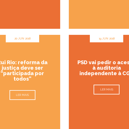
20 JUN 2018
19 JUN 2018
ui Rio: reforma da
PSD vai pedir o ace
justiça deve ser
à auditoria
“participada por
independente à C
todos”
LER MAIS
LER MAIS