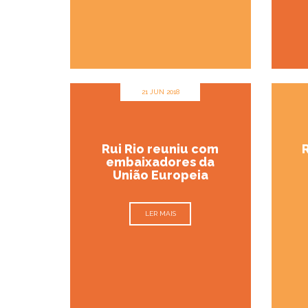
21 JUN 2018
Rui Rio reuniu com
R
embaixadores da
União Europeia
LER MAIS