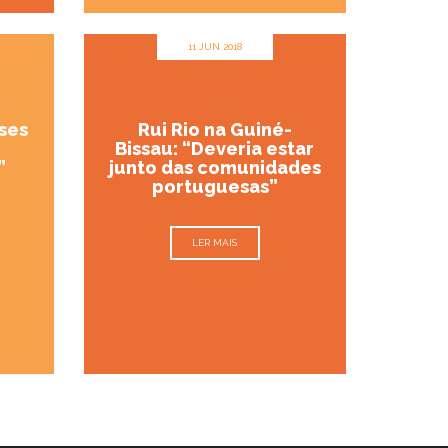
11 JUN 2018
nses
Rui Rio na Guiné-
Bissau: “Deveria estar
”
junto das comunidades
portuguesas”
LER MAIS