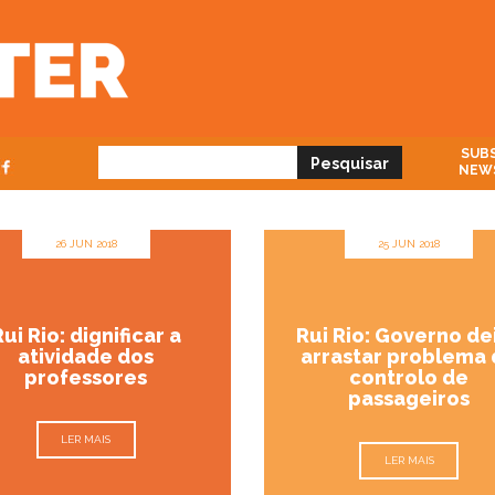
SUBS
NEW
26 JUN 2018
25 JUN 2018
ui Rio: dignificar a
Rui Rio: Governo de
atividade dos
arrastar problema
professores
controlo de
passageiros
LER MAIS
LER MAIS