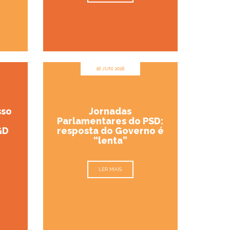
18 JUN 2018
sso
Jornadas
Parlamentares do PSD:
GD
resposta do Governo é
“lenta”
LER MAIS