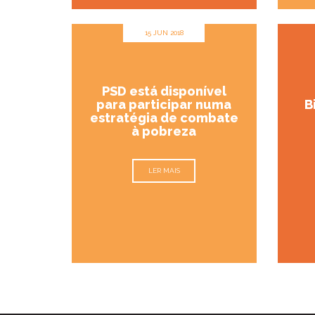
15 JUN 2018
PSD está disponível
para participar numa
B
estratégia de combate
à pobreza
LER MAIS