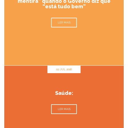
mentira” quando o Governo diz que
“está tudo bem”
LER MAIS
02 JUL 2018
Saúde:
LER MAIS